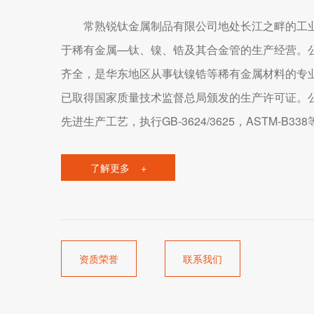
常熟锐钛金属制品有限公司地处长江之畔的工
于稀有金属—钛、镍、锆及其合金管的生产经营。
齐全，是华东地区从事钛镍锆等稀有金属材料的专
已取得国家质量技术监督总局颁发的生产许可证。
先进生产工艺，执行GB-3624/3625，ASTM-B3
ISO9001:2008管理体系，年生产经营钛镍锆及
公司坚持质量第一，用户至上为原则，热忱欢
1000余吨，产品广泛应用于航空航天、石油化工
合作。
了解更多 +
化、核电及运动器材等领域。
资质荣誉
联系我们