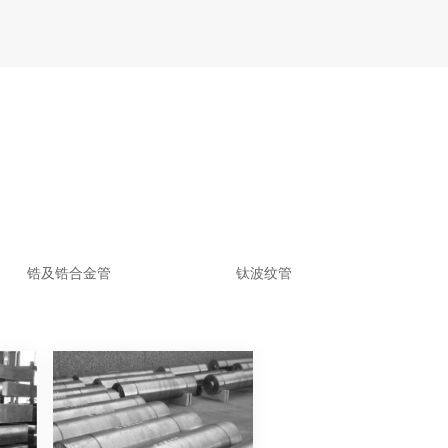
锆及锆合金管
钛波纹管