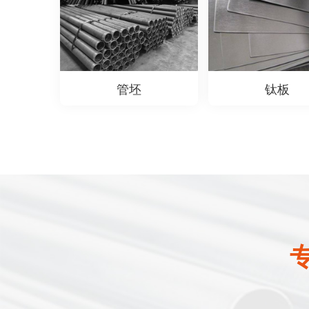
管坯
钛板