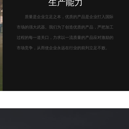
生产能力
质量是企业立足之本，优质的产品是企业打入国际
市场的强大武器。我们为了创造优质的产品，严把加工
过程的每一道关口，力求以一流质量的产品应对激励的
市场竞争，从而使企业永远在行业的前列立足不败。
品质控制
包装运输
产品应用
公司有完善的质量控制体系，生产过程控制到最终
我们提供成各种不同规格、材质的管材供您随意选
产品广泛用于氯碱、纯碱、真空制盐、航空航天、